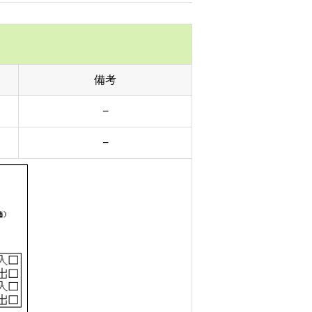
備考
−
−