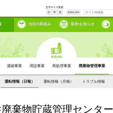
文字サイズ変更
小
中
大
ENGLISH
報
当社の取組み
発表•お知らせ
事業情報
濃縮事業
埋設事業
再処理事業
廃棄物管理事業
運転情報（日報）
運転情報（月報）
トラブル情報
性廃棄物貯蔵管理センタ