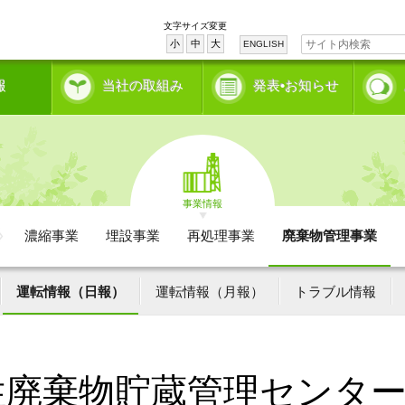
文字サイズ変更
小
中
大
ENGLISH
報
当社の取組み
発表•お知らせ
事業情報
濃縮事業
埋設事業
再処理事業
廃棄物管理事業
運転情報（日報）
運転情報（月報）
トラブル情報
性廃棄物貯蔵管理センタ