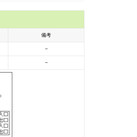
備考
−
−