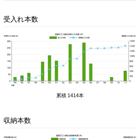
受入れ本数
累積 1414本
収納本数