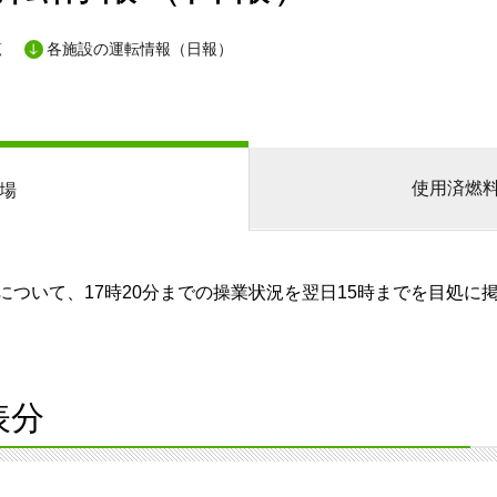
覧
各施設の運転情報（日報）
使用済燃
場
ついて、17時20分までの操業状況を翌日15時までを目処に
表分