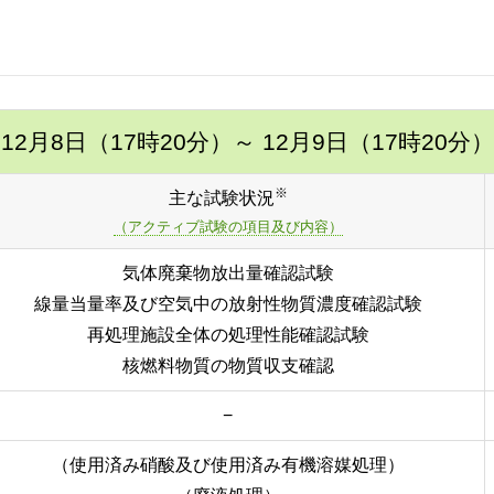
12月8日（17時20分）
～ 12月9日（17時20分）
※
主な試験状況
（アクティブ試験の項目及び内容）
気体廃棄物放出量確認試験
線量当量率及び空気中の放射性物質濃度確認試験
再処理施設全体の処理性能確認試験
核燃料物質の物質収支確認
−
（使用済み硝酸及び使用済み有機溶媒処理）