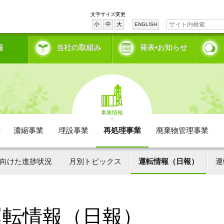
文字サイズ変更
小
中
大
ENGLISH
報
当社の取組み
発表•お知らせ
事業情報
濃縮事業
埋設事業
再処理事業
廃棄物管理事業
向けた進捗状況
月別トピックス
運転情報（日報）
運
運転情報（日報）