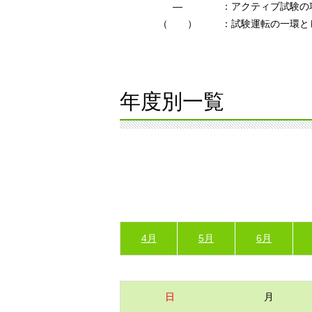
―
：アクティブ試験の
（ ）
：試験運転の一環と
年度別一覧
4月
5月
6月
日
月