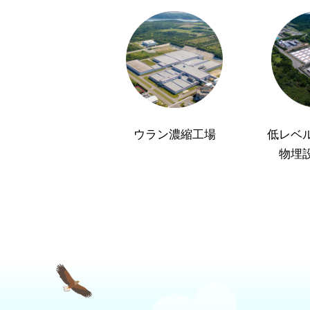
ウラン濃縮工場
低レベ
物埋