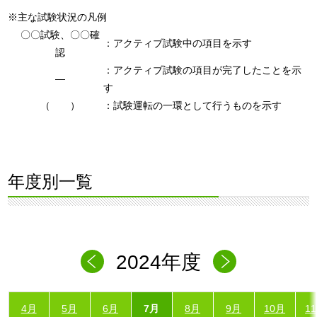
※主な試験状況の凡例
〇〇試験、〇〇確
：アクティブ試験中の項目を示す
認
：アクティブ試験の項目が完了したことを示
―
す
（ ）
：試験運転の一環として行うものを示す
年度別一覧
2024年度
4月
5月
6月
7月
8月
9月
10月
1