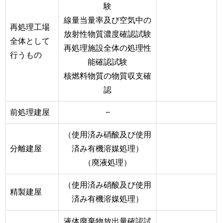
験
線量当量率及び空気中の
再処理工場
放射性物質濃度確認試験
全体として
再処理施設全体の処理性
行うもの
能確認試験
核燃料物質の物質収支確
認
前処理建屋
−
（使用済み硝酸及び使用
分離建屋
済み有機溶媒処理）
（廃液処理）
（使用済み硝酸及び使用
精製建屋
済み有機溶媒処理）
液体廃棄物放出量確認試