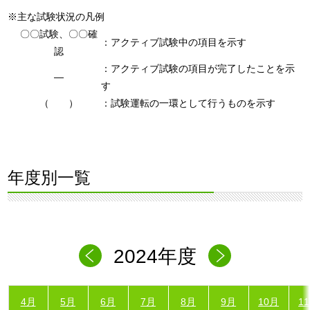
※主な試験状況の凡例
〇〇試験、〇〇確
：アクティブ試験中の項目を示す
認
：アクティブ試験の項目が完了したことを示
―
す
（ ）
：試験運転の一環として行うものを示す
年度別一覧
2024年度
4月
5月
6月
7月
8月
9月
10月
1