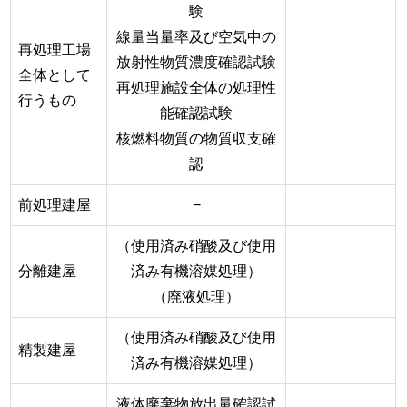
験
線量当量率及び空気中の
再処理工場
放射性物質濃度確認試験
全体として
再処理施設全体の処理性
行うもの
能確認試験
核燃料物質の物質収支確
認
前処理建屋
−
（使用済み硝酸及び使用
分離建屋
済み有機溶媒処理）
（廃液処理）
（使用済み硝酸及び使用
精製建屋
済み有機溶媒処理）
液体廃棄物放出量確認試