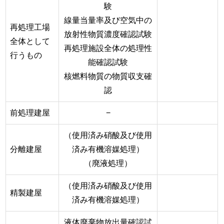
験
線量当量率及び空気中の
再処理工場
放射性物質濃度確認試験
全体として
再処理施設全体の処理性
行うもの
能確認試験
核燃料物質の物質収支確
認
前処理建屋
−
（使用済み硝酸及び使用
分離建屋
済み有機溶媒処理）
（廃液処理）
（使用済み硝酸及び使用
精製建屋
済み有機溶媒処理）
液体廃棄物放出量確認試