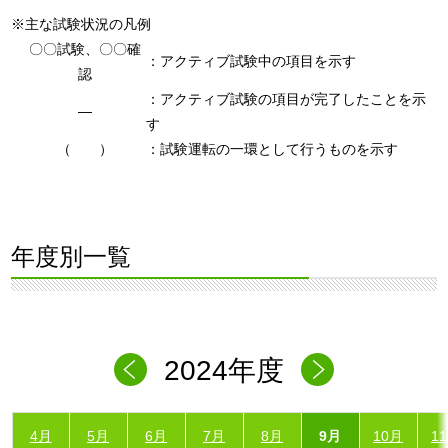
※主な試験状況の凡例
〇〇試験、〇〇確
：アクティブ試験中の項目を示す
認
：アクティブ試験の項目が完了したことを示
―
す
（ ）
：試験運転の一環として行うものを示す
年度別一覧
2024年度
4月
5月
6月
7月
8月
9月
10月
1