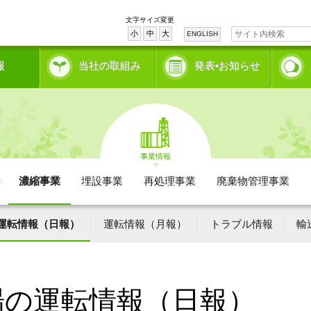
文字サイズ変更
小
中
大
ENGLISH
報
当社の取組み
発表•お知らせ
事業情報
濃縮事業
埋設事業
再処理事業
廃棄物管理事業
運転情報（日報）
運転情報（月報）
トラブル情報
輸
場の運転情報（日報）