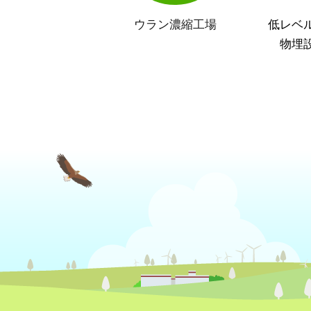
ウラン濃縮工場
低レベ
物埋