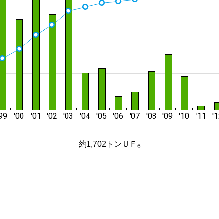
約1,702トンＵＦ
6