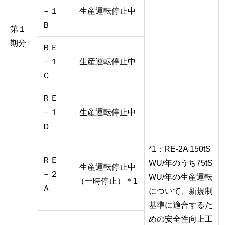
－１
生産運転停止中
Ｂ
第１
期分
ＲＥ
－１
生産運転停止中
Ｃ
ＲＥ
－１
生産運転停止中
Ｄ
*1：RE-2A 150tS
ＲＥ
WU/年のうち75tS
生産運転停止中
－２
WU/年の生産運転
（一時停止）＊1
Ａ
について、新規制
基準に適合するた
めの安全性向上工