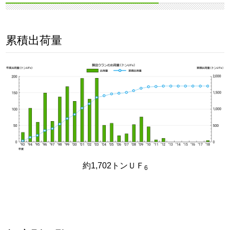
累積出荷量
約1,702トンＵＦ
6