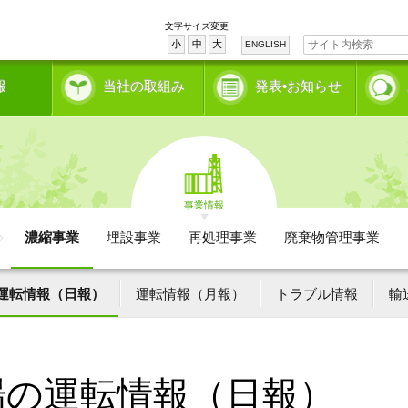
文字サイズ変更
小
中
大
ENGLISH
報
当社の取組み
発表•お知らせ
事業情報
濃縮事業
埋設事業
再処理事業
廃棄物管理事業
運転情報（日報）
運転情報（月報）
トラブル情報
輸
場の運転情報（日報）