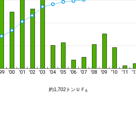
約1,702トンＵＦ
6