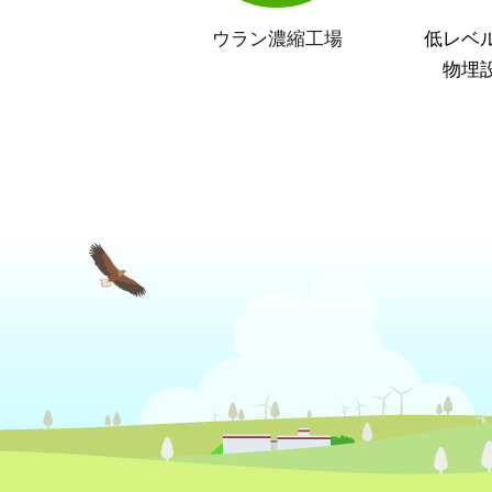
ウラン濃縮工場
低レベ
物埋