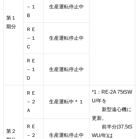
－１
生産運転停止中
Ｂ
第１
期分
ＲＥ
－１
生産運転停止中
Ｃ
ＲＥ
－１
生産運転停止中
Ｄ
*1：RE-2A 75tSW
ＲＥ
U/年を
－２
生産運転中＊１
新型遠心機に
Ａ
更新。
ＲＥ
前半分(37.5tS
第２
－２
生産運転停止中
WU/年)は