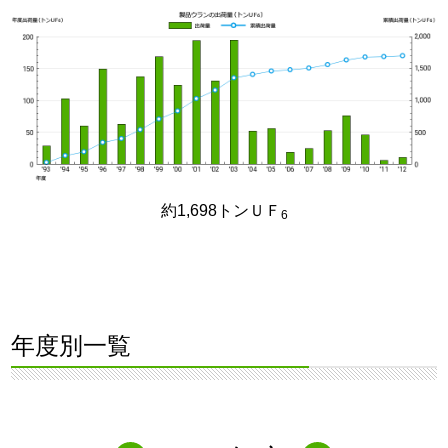
約1,698トンＵＦ
6
年度別一覧