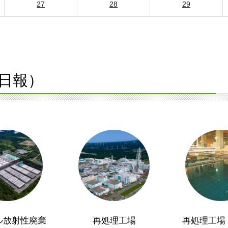
27
28
29
日報）
ル放射性廃棄
再処理工場
再処理工場