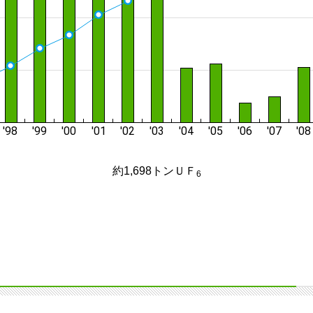
約1,698トンＵＦ
6