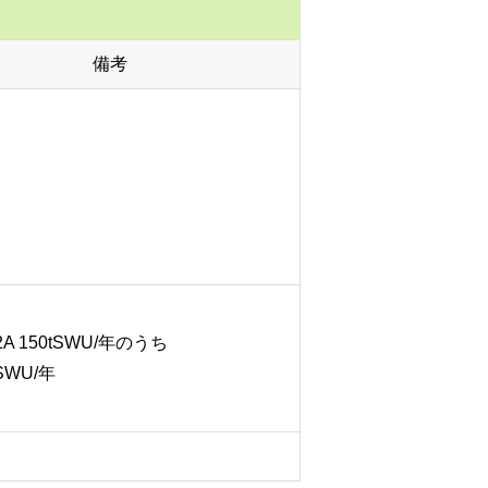
備考
-2A 150tSWU/年のうち
WU/年