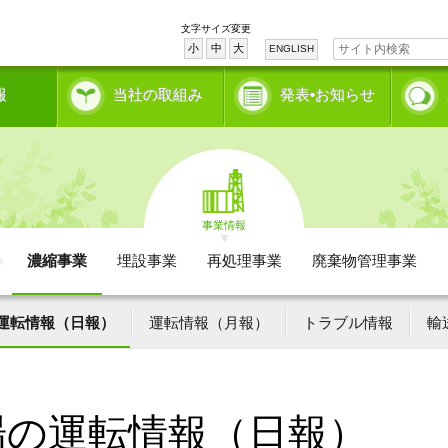
文字サイズ変更
小
中
大
ENGLISH
報
当社の取組み
発表•お知らせ
事業情報
濃縮事業
埋設事業
再処理事業
廃棄物管理事業
運転情報（日報）
運転情報（月報）
トラブル情報
輸
場の運転情報（日報）