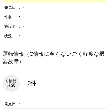
発見日
-
件名
-
施設名
-
状況
-
運転情報（C情報に至らないごく軽度な機
器故障）
C情報
0件
未満
発見日
-