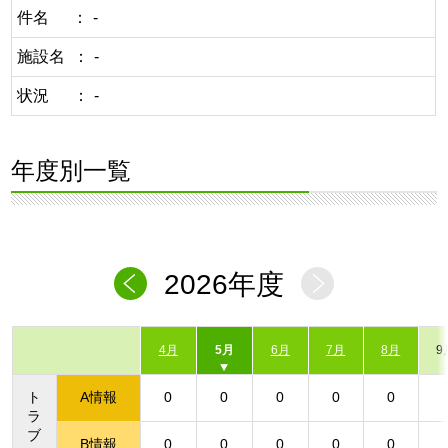
件名
-
施設名
-
状況
-
年度別一覧
2026年度
4月
5月
6月
7月
8月
9
ト
A情報
0
0
0
0
0
ラ
ブ
B情報
0
0
0
0
0