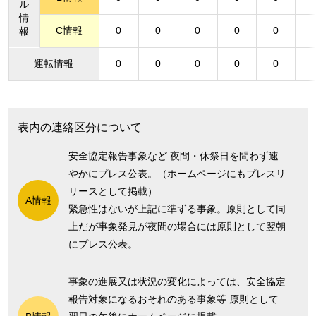
ル
情
C情報
0
0
0
0
0
報
運転情報
0
0
0
0
0
表内の連絡区分について
安全協定報告事象など 夜間・休祭日を問わず速
やかにプレス公表。（ホームページにもプレスリ
リースとして掲載）
A情報
緊急性はないが上記に準ずる事象。原則として同
上だが事象発見が夜間の場合には原則として翌朝
にプレス公表。
事象の進展又は状況の変化によっては、安全協定
報告対象になるおそれのある事象等 原則として