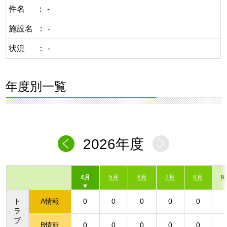
件名
-
施設名
-
状況
-
年度別一覧
2026年度
4月
5月
6月
7月
8月
9
ト
A情報
0
0
0
0
0
ラ
ブ
B情報
0
0
0
0
0