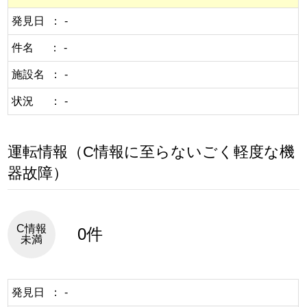
発見日
-
件名
-
施設名
-
状況
-
運転情報（C情報に至らないごく軽度な機
器故障）
C情報
0件
未満
発見日
-