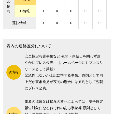
ル
情
C情報
0
0
0
0
0
報
運転情報
0
0
0
0
0
表内の連絡区分について
安全協定報告事象など 夜間・休祭日を問わず速
やかにプレス公表。（ホームページにもプレスリ
リースとして掲載）
A情報
緊急性はないが上記に準ずる事象。原則として同
上だが事象発見が夜間の場合には原則として翌朝
にプレス公表。
事象の進展又は状況の変化によっては、安全協定
報告対象になるおそれのある事象等 原則として