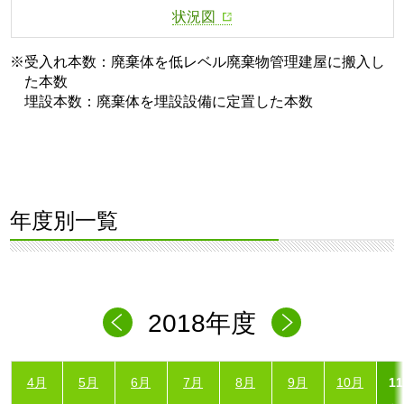
状況図
※受入れ本数：廃棄体を低レベル廃棄物管理建屋に搬入し
た本数
埋設本数：廃棄体を埋設設備に定置した本数
年度別一覧
2018年度
4月
5月
6月
7月
8月
9月
10月
1