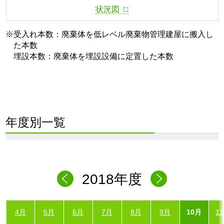
状況図
※受入れ本数：廃棄体を低レベル廃棄物管理建屋に搬入し
た本数
埋設本数：廃棄体を埋設設備に定置した本数
年度別一覧
2018年度
4月
5月
6月
7月
8月
9月
10月
1