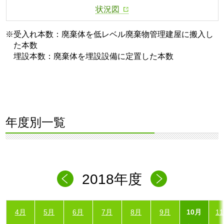
状況図
※受入れ本数：廃棄体を低レベル廃棄物管理建屋に搬入し
た本数
埋設本数：廃棄体を埋設設備に定置した本数
年度別一覧
2018年度
4月
5月
6月
7月
8月
9月
10月
1