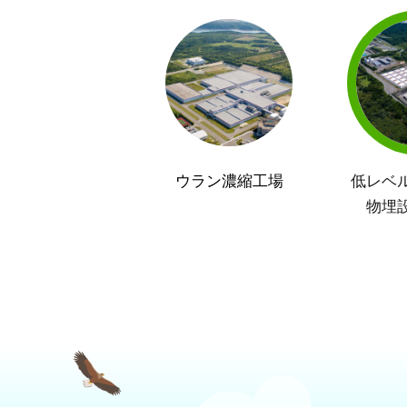
ウラン濃縮工場
低レベ
物埋