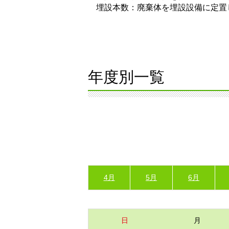
埋設本数：廃棄体を埋設設備に定置
年度別一覧
4月
5月
6月
日
月