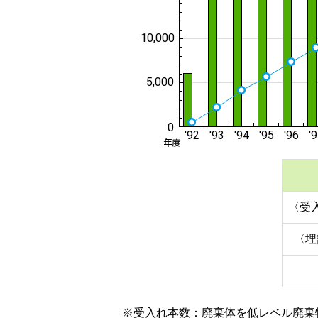
〈受
〈埋
※受入れ本数：廃棄体を低レベル廃棄