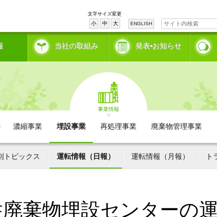
文字サイズ変更
小
中
大
ENGLISH
報
当社の取組み
発表•お知らせ
事業情報
濃縮事業
埋設事業
再処理事業
廃棄物管理事業
別トピックス
運転情報（日報）
運転情報（月報）
ト
性廃棄物埋設センターの