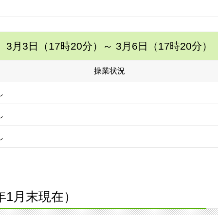
3月3日（17時20分）
～ 3月6日（17時20分）
操業状況
し
し
し
6年1月末現在）