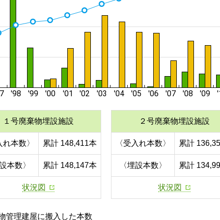
１号廃棄物埋設施設
２号廃棄物埋設施設
入れ本数〉
累計 148,411本
〈受入れ本数〉
累計 136,3
設本数〉
累計 148,147本
〈埋設本数〉
累計 134,9
状況図
状況図
物管理建屋に搬入した本数