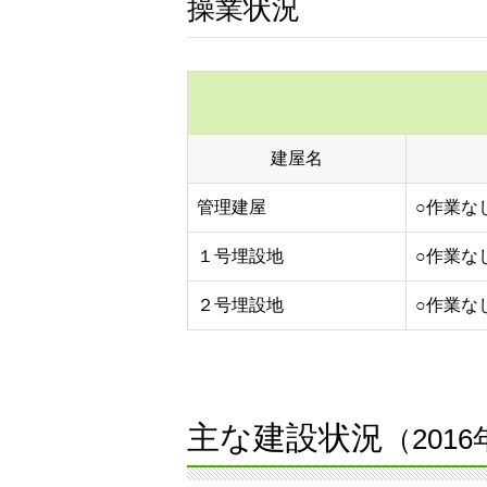
操業状況
建屋名
管理建屋
○作業な
１号埋設地
○作業な
２号埋設地
○作業な
主な建設状況
（201