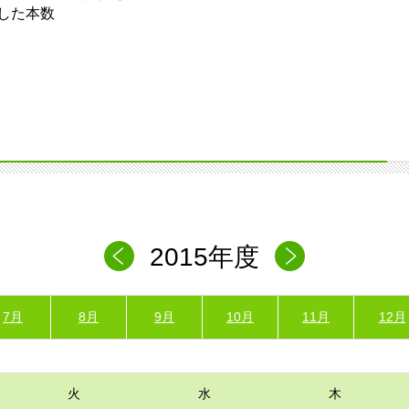
した本数
2015年度
7月
8月
9月
10月
11月
12月
火
水
木