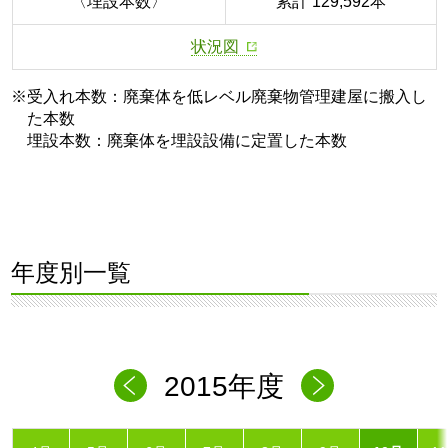
〈埋設本数〉
累計 129,592本
状況図
※受入れ本数：廃棄体を低レベル廃棄物管理建屋に搬入し
た本数
埋設本数：廃棄体を埋設設備に定置した本数
年度別一覧
2015年度