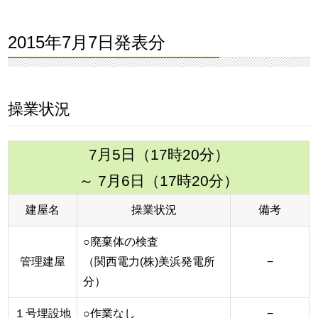
2015年7月7日発表分
操業状況
7月5日（17時20分）
～ 7月6日（17時20分）
建屋名
操業状況
備考
○廃棄体の検査
管理建屋
（関西電力(株)美浜発電所
−
分）
１号埋設地
○作業なし
−