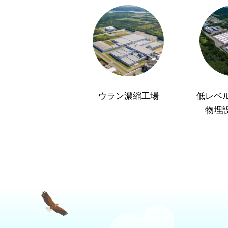
ウラン濃縮工場
低レベ
物埋