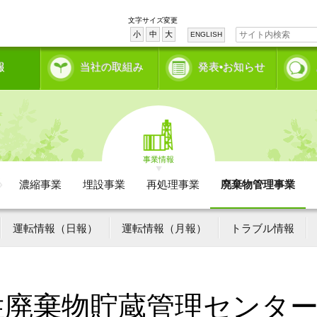
文字サイズ変更
小
中
大
ENGLISH
報
当社の取組み
発表•お知らせ
事業情報
濃縮事業
埋設事業
再処理事業
廃棄物管理事業
運転情報（日報）
運転情報（月報）
トラブル情報
性廃棄物貯蔵管理センタ