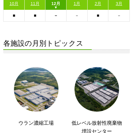
10月
11月
12月
1月
2月
3月
各施設の月別トピックス
ウラン濃縮工場
低レベル放射性廃棄物
埋設センター