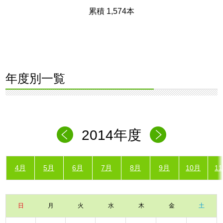
累積 1,574本
年度別一覧
2014年度
4月
5月
6月
7月
8月
9月
10月
1
日
月
火
水
木
金
土