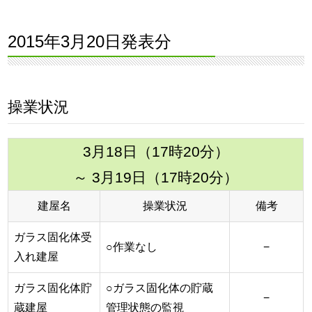
2015年3月20日発表分
操業状況
3月18日（17時20分）
～ 3月19日（17時20分）
建屋名
操業状況
備考
ガラス固化体受
○作業なし
−
入れ建屋
ガラス固化体貯
○ガラス固化体の貯蔵
−
蔵建屋
管理状態の監視