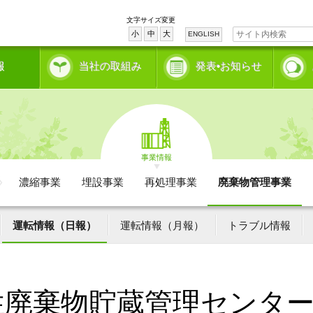
文字サイズ変更
小
中
大
ENGLISH
報
当社の取組み
発表•お知らせ
事業情報
濃縮事業
埋設事業
再処理事業
廃棄物管理事業
運転情報（日報）
運転情報（月報）
トラブル情報
性廃棄物貯蔵管理センタ