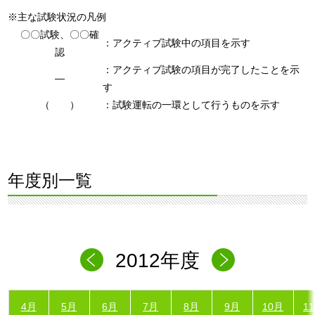
※主な試験状況の凡例
〇〇試験、〇〇確
：アクティブ試験中の項目を示す
認
：アクティブ試験の項目が完了したことを示
―
す
（ ）
：試験運転の一環として行うものを示す
年度別一覧
2012年度
4月
5月
6月
7月
8月
9月
10月
1