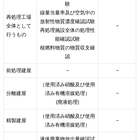
験
線量当量率及び空気中の
再処理工場
放射性物質濃度確認試験
全体として
−
再処理施設全体の処理性
行うもの
能確認試験
核燃料物質の物質収支確
認
前処理建屋
−
−
（使用済み硝酸及び使用
分離建屋
済み有機溶媒処理）
−
(廃液処理)
（使用済み硝酸及び使用
精製建屋
−
済み有機溶媒処理）
液体廃棄物放出量確認試