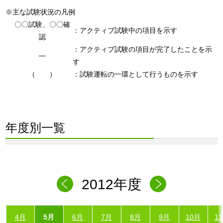
※主な試験状況の凡例
〇〇試験、〇〇確
：アクティブ試験中の項目を示す
認
：アクティブ試験の項目が完了したことを示
―
す
（ ）
：試験運転の一環として行うものを示す
年度別一覧
2012年度
4月
5月
6月
7月
8月
9月
10月
1