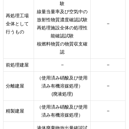
験
線量当量率及び空気中の
再処理工場
放射性物質濃度確認試験
全体として
−
再処理施設全体の処理性
行うもの
能確認試験
核燃料物質の物質収支確
認
前処理建屋
−
−
（使用済み硝酸及び使用
分離建屋
済み有機溶媒処理）
−
(廃液処理)
（使用済み硝酸及び使用
精製建屋
−
済み有機溶媒処理）
液体廃棄物放出量確認試