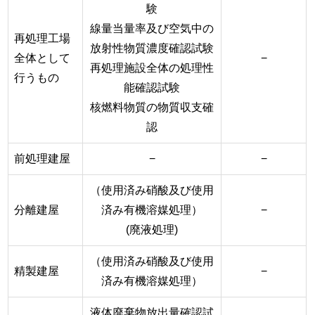
験
線量当量率及び空気中の
再処理工場
放射性物質濃度確認試験
全体として
−
再処理施設全体の処理性
行うもの
能確認試験
核燃料物質の物質収支確
認
前処理建屋
−
−
（使用済み硝酸及び使用
分離建屋
済み有機溶媒処理）
−
(廃液処理)
（使用済み硝酸及び使用
精製建屋
−
済み有機溶媒処理）
液体廃棄物放出量確認試