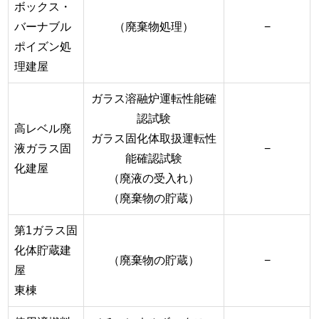
ボックス・
バーナブル
（廃棄物処理）
−
ポイズン処
理建屋
ガラス溶融炉運転性能確
認試験
高レベル廃
ガラス固化体取扱運転性
液ガラス固
−
能確認試験
化建屋
（廃液の受入れ）
（廃棄物の貯蔵）
第1ガラス固
化体貯蔵建
（廃棄物の貯蔵）
−
屋
東棟