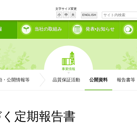
文字サイズ変更
小
中
大
ENGLISH
報
当社の取組み
発表•お知らせ
事業情報
動・公開情報等
品質保証活動
公開資料
報告書等
づく定期報告書