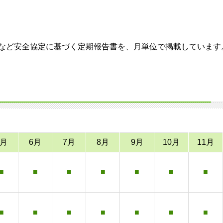
など安全協定に基づく定期報告書を、月単位で掲載しています
5月
6月
7月
8月
9月
10月
11月
■
■
■
■
■
■
■
■
■
■
■
■
■
■