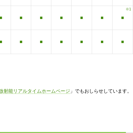
※1
■
■
■
■
■
■
■
■
■
■
■
■
■
■
放射能リアルタイムホームページ
」でもおしらせしています。