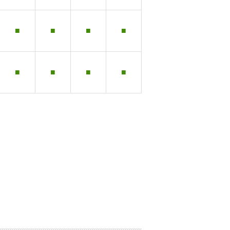
■
■
■
■
■
■
■
■