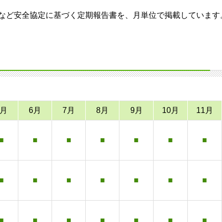
など安全協定に基づく定期報告書を、月単位で掲載しています
5月
6月
7月
8月
9月
10月
11月
■
■
■
■
■
■
■
■
■
■
■
■
■
■
■
■
■
■
■
■
■