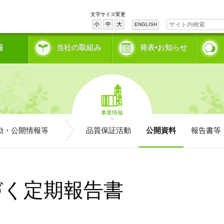
文字サイズ変更
小
中
大
ENGLISH
報
当社の取組み
発表•お知らせ
事業情報
動・公開情報等
品質保証活動
公開資料
報告書等
づく定期報告書