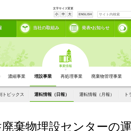
文字サイズ変更
小
中
大
ENGLISH
報
当社の取組み
発表•お知らせ
事業情報
濃縮事業
埋設事業
再処理事業
廃棄物管理事業
別トピックス
運転情報（日報）
運転情報（月報）
ト
性廃棄物埋設センターの