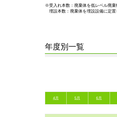
※受入れ本数：廃棄体を低レベル廃棄
埋設本数：廃棄体を埋設設備に定置
年度別一覧
4月
5月
6月