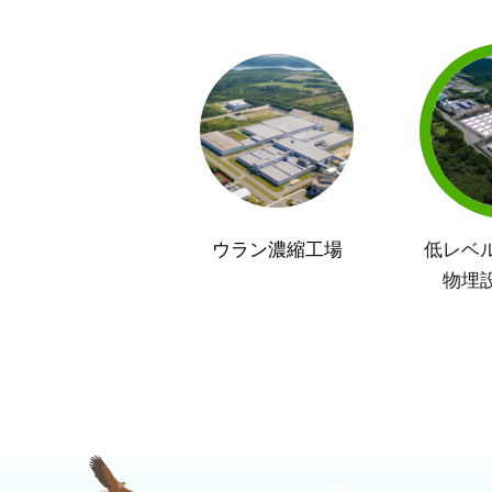
ウラン濃縮工場
低レベ
物埋