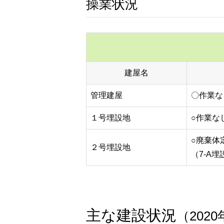
操業状況
建屋名
管理建屋
〇作業な
１号埋設地
○作業な
○廃棄体
２号埋設地
（7-A
主な建設状況
（202