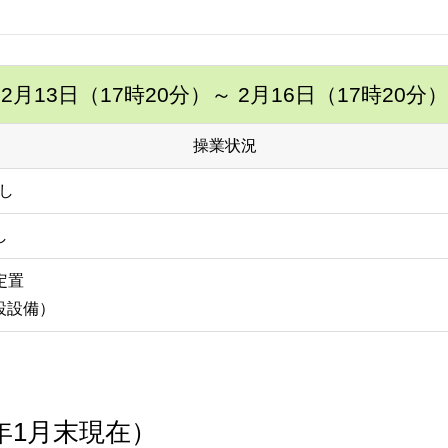
2月13日（17時20分）
～ 2月16日（17時20分）
操業状況
し
し
定置
埋設設備）
0年1月末現在）