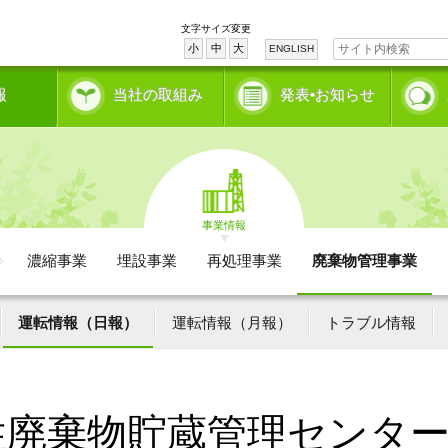
文字サイズ変更
小
中
大
ENGLISH
報
当社の取組み
発表•お知らせ
事業情報
濃縮事業
埋設事業
再処理事業
廃棄物管理事業
運転情報（日報）
運転情報（月報）
トラブル情報
性廃棄物貯蔵管理センタ