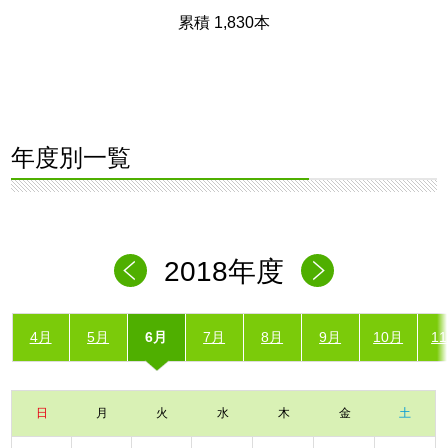
累積 1,830本
年度別一覧
2018年度
4月
5月
6月
7月
8月
9月
10月
1
日
月
火
水
木
金
土