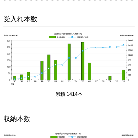
受入れ本数
累積 1414本
収納本数