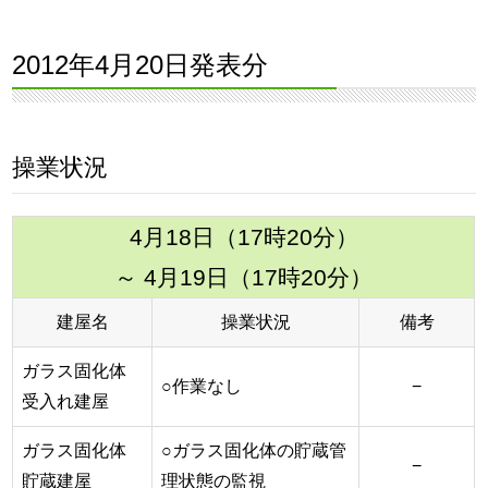
2012年4月20日発表分
操業状況
4月18日（17時20分）
～ 4月19日（17時20分）
建屋名
操業状況
備考
ガラス固化体
○作業なし
−
受入れ建屋
ガラス固化体
○ガラス固化体の貯蔵管
−
貯蔵建屋
理状態の監視