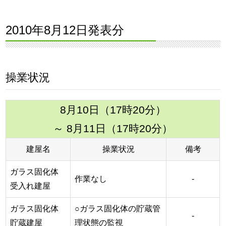
2010年8月12日発表分
操業状況
8月10日（17時20分）
～ 8月11日（17時20分）
建屋名
操業状況
備考
ガラス固化体
作業なし
-
受入れ建屋
ガラス固化体
○ガラス固化体の貯蔵管
-
貯蔵建屋
理状態の監視