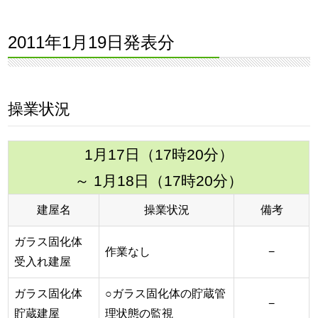
2011年1月19日発表分
操業状況
1月17日（17時20分）
～ 1月18日（17時20分）
建屋名
操業状況
備考
ガラス固化体
作業なし
−
受入れ建屋
ガラス固化体
○ガラス固化体の貯蔵管
−
貯蔵建屋
理状態の監視