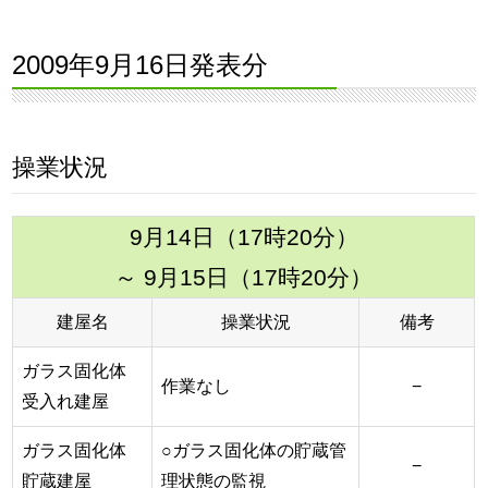
2009年9月16日発表分
操業状況
9月14日（17時20分）
～ 9月15日（17時20分）
建屋名
操業状況
備考
ガラス固化体
作業なし
−
受入れ建屋
ガラス固化体
○ガラス固化体の貯蔵管
−
貯蔵建屋
理状態の監視