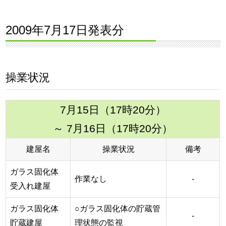
2009年7月17日発表分
操業状況
7月15日（17時20分）
～ 7月16日（17時20分）
建屋名
操業状況
備考
ガラス固化体
作業なし
-
受入れ建屋
ガラス固化体
○ガラス固化体の貯蔵管
-
貯蔵建屋
理状態の監視