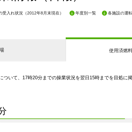
の受入れ状況（2012年8月末現在）
年度別一覧
各施設の運
場
使用済燃
ついて、17時20分までの操業状況を翌日15時までを目処に
分