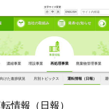
文字サイズ変更
小
中
大
ENGLISH
報
当社の取組み
発表•お知らせ
事業情報
濃縮事業
埋設事業
再処理事業
廃棄物管理事業
向けた進捗状況
月別トピックス
運転情報（日報）
運
運転情報（日報）