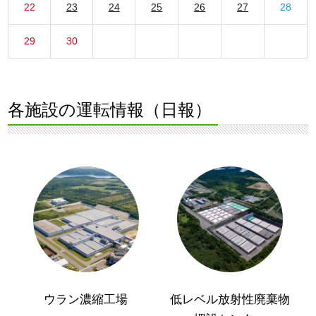
22
23
24
25
26
27
28
29
30
各施設の運転情報（日報）
ウラン濃縮工場
低レベル放射性廃棄物