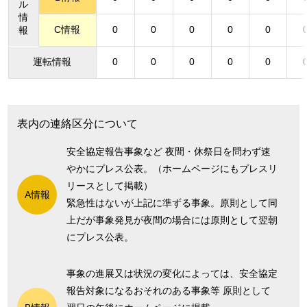
ル
情
C情報
0
0
0
0
0
報
運転情報
0
0
0
0
0
表内の連絡区分について
安全協定報告事象など 夜間・休祭日を問わず速
やかにプレス公表。（ホームページにもプレスリ
リースとして掲載）
A情報
緊急性はないが上記に準ずる事象。原則として同
上だが事象発見が夜間の場合には原則として翌朝
にプレス公表。
事象の進展又は状況の変化によっては、安全協定
報告対象になるおそれのある事象等 原則として