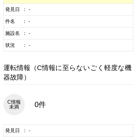
発見日
-
件名
-
施設名
-
状況
-
運転情報（C情報に至らないごく軽度な機
器故障）
C情報
0件
未満
発見日
-