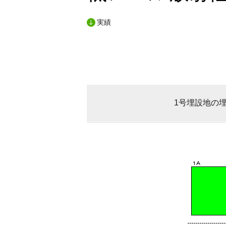
実績
1号埋設地の