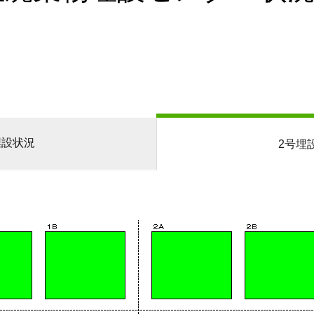
埋設状況
2号埋