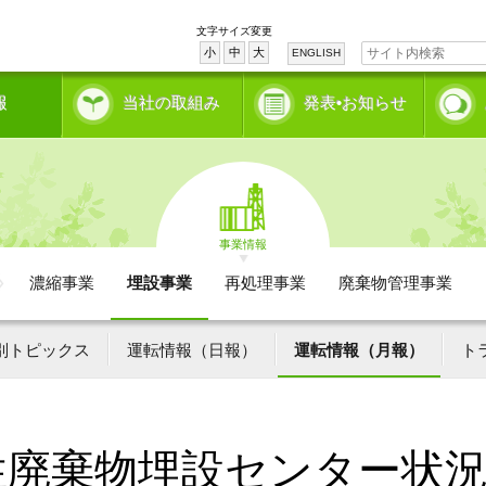
文字サイズ変更
小
中
大
ENGLISH
報
当社の取組み
発表•お知らせ
事業情報
濃縮事業
埋設事業
再処理事業
廃棄物管理事業
別トピックス
運転情報（日報）
運転情報（月報）
ト
性廃棄物埋設センター状