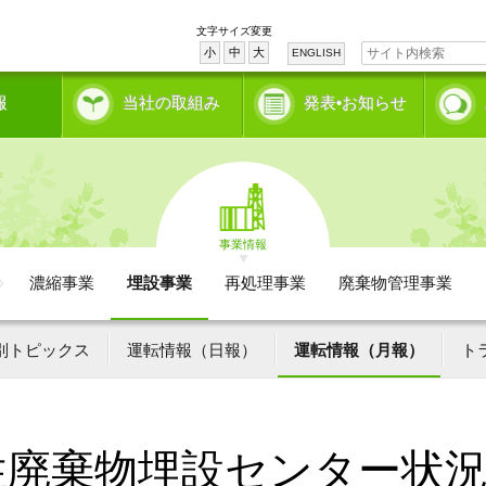
文字サイズ変更
小
中
大
ENGLISH
報
当社の取組み
発表•お知らせ
事業情報
濃縮事業
埋設事業
再処理事業
廃棄物管理事業
別トピックス
運転情報（日報）
運転情報（月報）
ト
性廃棄物埋設センター状