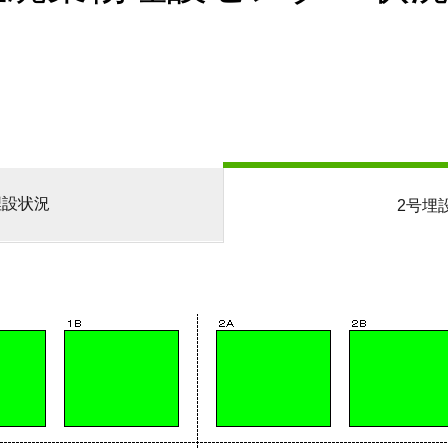
埋設状況
2号埋