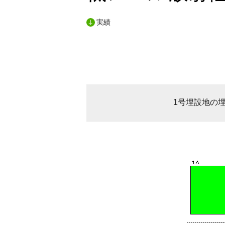
実績
1号埋設地の