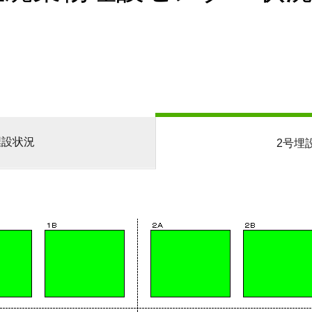
埋設状況
2号埋