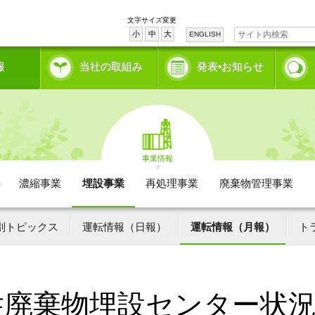
文字サイズ変更
小
中
大
ENGLISH
報
当社の取組み
発表•お知らせ
事業情報
濃縮事業
埋設事業
再処理事業
廃棄物管理事業
別トピックス
運転情報（日報）
運転情報（月報）
ト
性廃棄物埋設センター状