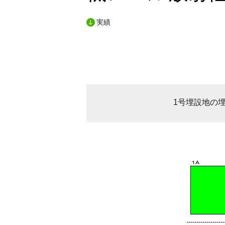
実績
1号埋設地の