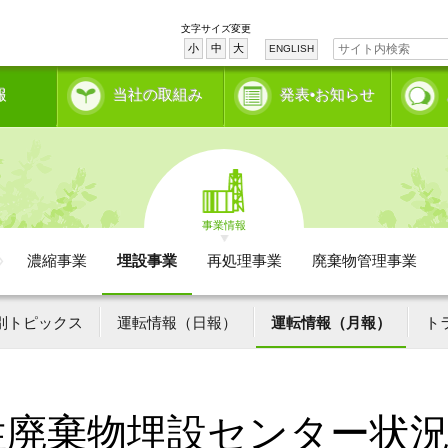
文字サイズ変更
小
中
大
ENGLISH
報
当社の取組み
発表•お知らせ
事業情報
濃縮事業
埋設事業
再処理事業
廃棄物管理事業
別トピックス
運転情報（日報）
運転情報（月報）
ト
性廃棄物埋設センター状