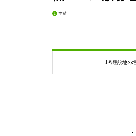
実績
1号埋設地の