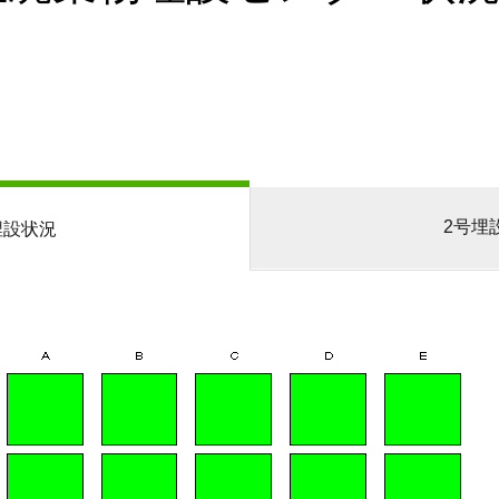
2号埋
埋設状況