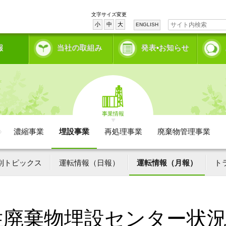
文字サイズ変更
小
中
大
ENGLISH
報
当社の取組み
発表•お知らせ
事業情報
濃縮事業
埋設事業
再処理事業
廃棄物管理事業
別トピックス
運転情報（日報）
運転情報（月報）
ト
性廃棄物埋設センター状