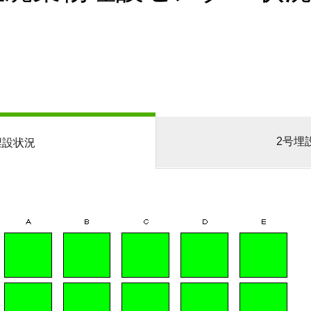
2号埋
埋設状況