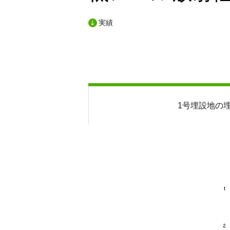
実績
1号埋設地の