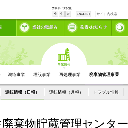
文字サイズ変更
小
中
大
ENGLISH
報
当社の取組み
発表•お知らせ
事業情報
濃縮事業
埋設事業
再処理事業
廃棄物管理事業
運転情報（日報）
運転情報（月報）
トラブル情報
性廃棄物貯蔵管理センタ