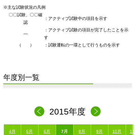
※主な試験状況の凡例
〇〇試験、〇〇確
：アクティブ試験中の項目を示す
認
：アクティブ試験の項目が完了したことを示
―
す
（ ）
：試験運転の一環として行うものを示す
年度別一覧
2015年度
4月
5月
6月
7月
8月
9月
10月
1