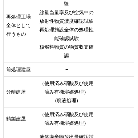
験
線量当量率及び空気中の
再処理工場
放射性物質濃度確認試験
全体として
再処理施設全体の処理性
行うもの
能確認試験
核燃料物質の物質収支確
認
前処理建屋
−
（使用済み硝酸及び使用
分離建屋
済み有機溶媒処理）
(廃液処理)
（使用済み硝酸及び使用
精製建屋
済み有機溶媒処理）
液体廃棄物放出量確認試