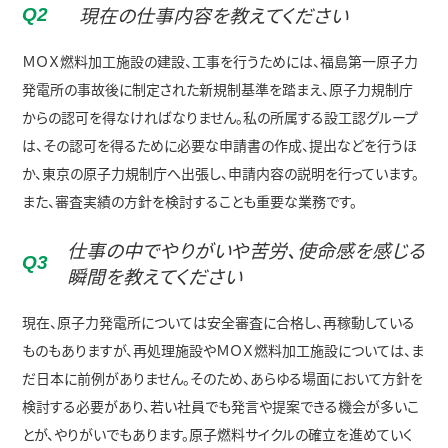
現在の仕事内容を教えてください
Q
2
ＭＯＸ燃料加工施設の建設、工事を行うためには、福島第一原子力
発電所の事故後に制定された新規制基準を踏まえ、原子力規制庁
からの認可を得なければなりません。私の所属する設工認グループ
は、その認可を得るために必要な申請書の作成、提出などを行うほ
か、東京の原子力規制庁へ出張し、申請内容の説明を行っています。
また、審査実績の方針を検討することも重要な業務です。
仕事の中でやりがいや苦労、使命感を感じる
Q
3
瞬間を教えてください
現在、原子力発電所については安全審査に合格し、再稼動している
ものもありますが、再処理施設やＭＯＸ燃料加工施設については、ま
だ日本に前例がありません。そのため、あらゆる場面において方針を
検討する必要があり、若い社員でも発言や提案できる機会が多いこ
とが、やりがいでもあります。原子燃料サイクルの確立を進めていく