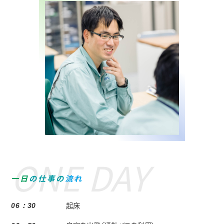
一
日
の
仕
事
の
流
れ
起床
06：30