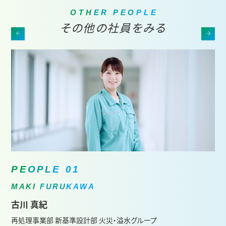
O
T
H
E
R
P
E
O
P
L
E
その他の社員をみる
P
E
O
P
L
E
0
1
M
A
K
I
F
U
R
U
K
A
W
A
古川 真紀
再処理事業部 新基準設計部 火災・溢水グループ