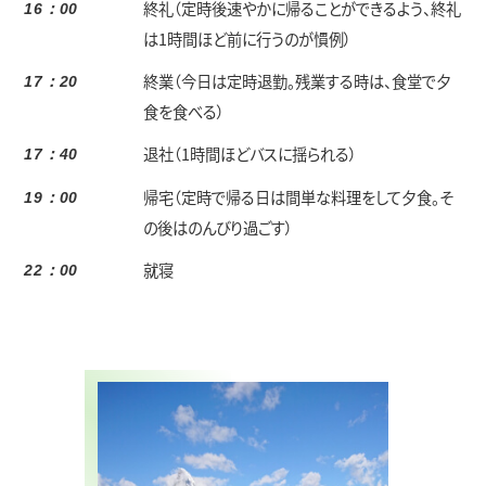
終礼（定時後速やかに帰ることができるよう、終礼
16：00
は1時間ほど前に行うのが慣例）
終業（今日は定時退勤。残業する時は、食堂で夕
17：20
食を食べる）
退社（1時間ほどバスに揺られる）
17：40
帰宅（定時で帰る日は間単な料理をして夕食。そ
19：00
の後はのんびり過ごす）
就寝
22：00