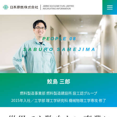
JAPAN NUCLEAR FUEL LIMITED
RECRUITING INFORMATION
P
E
O
P
L
E
0
8
S
A
B
U
R
O
S
A
M
E
J
I
M
A
鮫島 三郎
燃料製造事業部 燃料製造建設所 設工認グループ
2015年入社／工学部 理工学研究科 機械物理工学専攻 修了