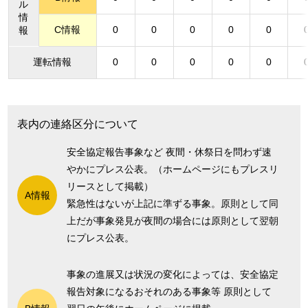
ル
情
C情報
0
0
0
0
0
報
運転情報
0
0
0
0
0
表内の連絡区分について
安全協定報告事象など 夜間・休祭日を問わず速
やかにプレス公表。（ホームページにもプレスリ
リースとして掲載）
A情報
緊急性はないが上記に準ずる事象。原則として同
上だが事象発見が夜間の場合には原則として翌朝
にプレス公表。
事象の進展又は状況の変化によっては、安全協定
報告対象になるおそれのある事象等 原則として