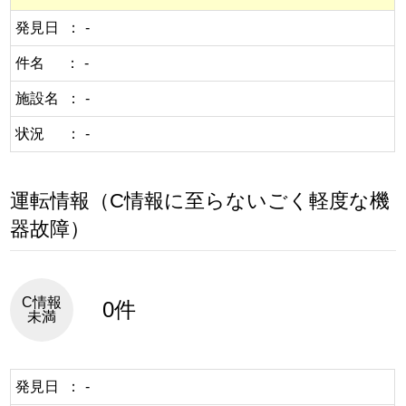
発見日
-
件名
-
施設名
-
状況
-
運転情報（C情報に至らないごく軽度な機
器故障）
C情報
0件
未満
発見日
-