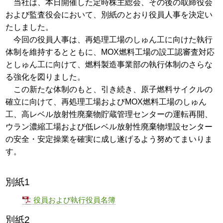
当社は、本日開催した定時株主総会、その後の取締役会
および監査役会において、別紙のとおり役員人事を決定い
たしました。
今回の役員人事は、再処理工場のしゅん工に向けた執行
体制を維持するとともに、MOX燃料工場の設工認審査対応
としゅん工に向けて、燃料製造事業部の執行体制のさらな
る強化を図りました。
この新たな体制のもと、引き続き、原子燃料サイクルの
確立に向けて、再処理工場およびMOX燃料工場のしゅん
工、高レベル放射性廃棄物貯蔵管理センターの運転再開、
ウラン濃縮工場および低レベル放射性廃棄物埋設センター
の安全・安定操業を確実に成し遂げるよう努めてまいりま
す。
別紙1
役員および執行役員名簿
別紙2